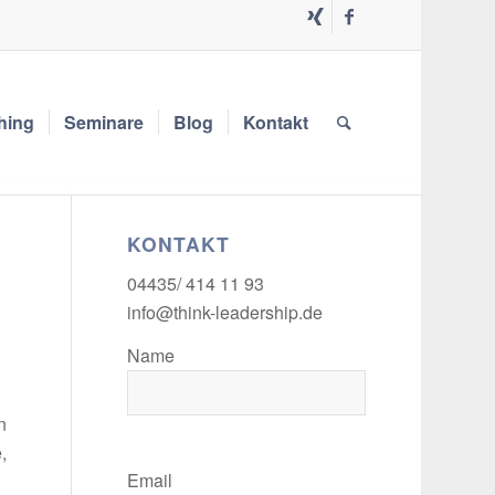
hing
Seminare
Blog
Kontakt
KONTAKT
04435/ 414 11 93
info@think-leadership.de
Name
n
,
Email