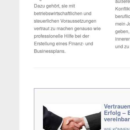
äußere
Dazu gehört, sie mit
Konflik
betriebswirtschaftlichen und
berufli
steuerlichen Voraussetzungen
mein J
vertraut zu machen genauso wie
geben, 
professionelle Hilfe bei der
innere
Erstellung eines Finanz- und
und zu
Businessplans.
Vertrauen
Erfolg – 
vereinba
WIE KÖNNEN 