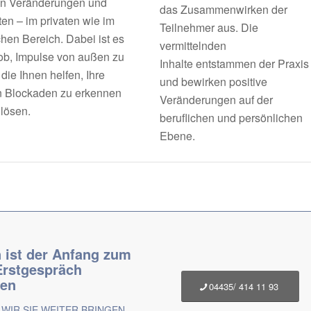
n Veränderungen und
das Zusammenwirken der
ten – im privaten wie im
Teilnehmer aus. Die
chen Bereich. Dabei ist es
vermittelnden
ob, Impulse von außen zu
Inhalte entstammen der Praxis
die Ihnen helfen, Ihre
und bewirken positive
n Blockaden zu erkennen
Veränderungen auf der
 lösen.
beruflichen und persönlichen
Ebene.
 ist der Anfang zum
Erstgespräch
ren
04435/ 414 11 93
WIR SIE WEITER BRINGEN –